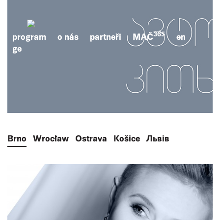
365
program
o nás
partneři
MAČ
en
ge
Brno
Wrocław
Ostrava
Košice
Львів