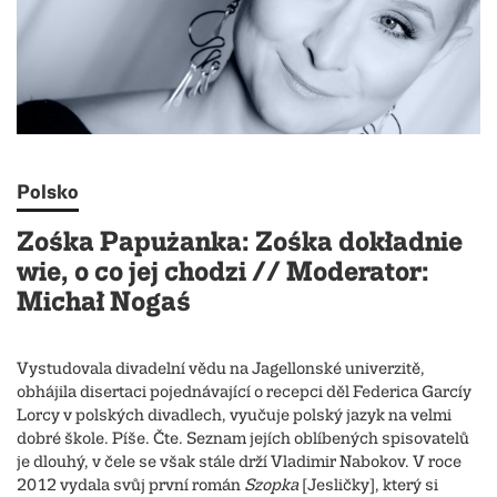
Polsko
Zośka Papużanka: Zośka dokładnie
wie, o co jej chodzi // Moderator:
Michał Nogaś
Vystudovala divadelní vědu na Jagellonské univerzitě,
obhájila disertaci pojednávající o recepci děl Federica Garcíy
Lorcy v polských divadlech, vyučuje polský jazyk na velmi
dobré škole. Píše. Čte. Seznam jejích oblíbených spisovatelů
je dlouhý, v čele se však stále drží Vladimir Nabokov. V roce
2012 vydala svůj první román
Szopka
[Jesličky], který si