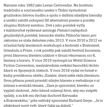
Narozen roku 1982 jako Levan Certsvadze. Na Institutu
tradičního a současného umění v Tbilisi vystudoval
gruzínskou lidovou hudbu a spolu s dalšími mladými básníky
a umělci založil uskupení Síť alternativní poezie a později
skupinu Růžový autobus. Dvě z jeho povídek vyšly
v každoročně vydávané antologii
Patnáct nejlepších
gruzínských povídek
, básnická sbírka
Půlnoční tanec pro
rakovinu
se stala debutem roku 2013. V roce 2010 a 2012 se
účastnil řady literárních workshopů a festivalů v Bratislavě,
Istanbulu a Praze, o rok později pak založil festival Insomnia,
první žánrovou literární událost v Gruzii věnovanou sci-fi,
fantasy a hororu. V roce 2015 vystoupil na World Science
Fiction Convention, mezinárodním setkání fanoušků těchto
žánrů ve Spojených státech. V roce 2016 vydal ve formě e-
knihy povídkovou sbírku
Zombie, která měla ráda literaturu
.
Svou přímou poezii pronáší silným hlasem a verbalizuje v ní
intimní a erotická témata. „Zaza je spisovatel, kterého se
vyplatí sledovat. Jeho básně oslavují život, aby mu vzápětí
spílaly, a za krk mu dýchají duchové Kerouaka
a Bukowského,“ píše velšský spisovatel Richard Gwyn. „Je to
překrásný nový svět, který čeká na dobytí.“