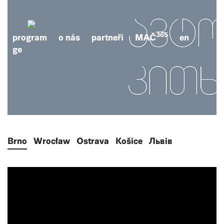
365
program
o nás
partneři
MAČ
en
ge
Brno
Wrocław
Ostrava
Košice
Львів