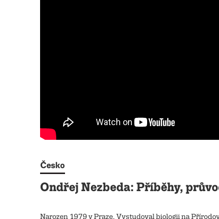
Česko
Ondřej Nezbeda: Příběhy, prův
Narozen 1979 v Praze. Vystudoval biologii na Přírodo