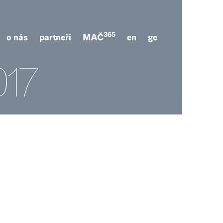
365
o nás
partneři
MAČ
en
ge