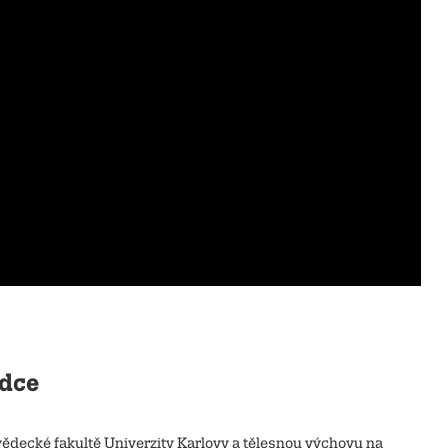
odce
vědecké fakultě Univerzity Karlovy a tělesnou výchovu na