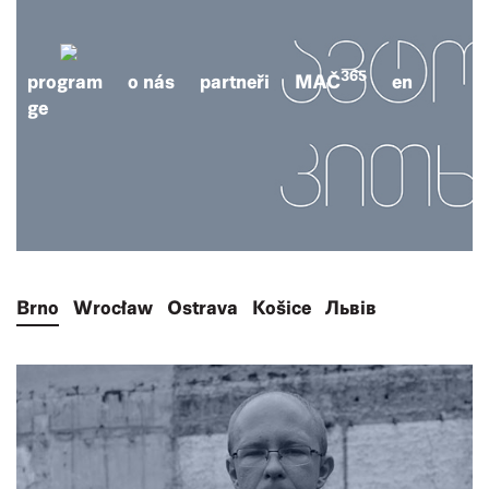
365
program
o nás
partneři
MAČ
en
ge
Brno
Wrocław
Ostrava
Košice
Львів