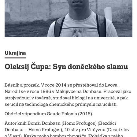
Ukrajina
Oleksij Čupa: Syn doněckého slamu
Básník a prozaik. V roce 2014 se přestěhoval do Lvova.
Narodil se v roce 1986 v Makijivce na Donbase. Pracoval jako
strojvedoucí v továrně, studoval filologii na univerzitě, a pak
se učil na technologa chemického průmyslu na učilišti.
Obdržel stipendium Gaude Polonia (2015).
Autor knih Bomži Donbasu (Homo Profugos) (Bezďáci
Donbasu – Homo Profugos), 10 sliv pro Vitčyznu (Deset slov
o Vlasti), Kazky moho bomboschovyšča (Pohádky z mého