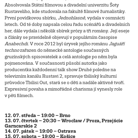
Absolvovala Státní filmovou a divadelní univerzitu Šoty
Rustaveliho, kde studovala na fakultě filmové žurnalistiky.
První povídkovou sbírku,
Jednohlasně
, vydala v osmnácti
letech. Od té doby napsala celou řadu scénářů a divadelních
her, dále vydala i několik sbírek prózy a tři romány. Její eseje
a články se pravidelně objevují v populárním časopise
Anabechdi
. V roce 2012 byl úryvek jejího románu
Jaguáří
techno
zařazen do německé antologie současných
gruzínských spisovatelek a celá antologie po něm byla
pojmenována. V současnosti působí autorka jako
producentka každodenní talk show Druhé poledne na
televizním kanálu Rustavi 2, spravuje tbiliský kulturní
průvodce Tbilisi Out, stará se o děti a nadále aktivně tvoří.
Expresivní povaha a mimořádné charisma jí vynesly role
v pěti filmech.
12. 07. středa – 19:00 – Brno
13. 07. čtvrtek – 20:30 – Wrocław / Proza, ​Przejście
Garncarskie 2
14. 07. pátek – 19:00 – Ostrava
15. 07. sobota – 19:00 – Košice