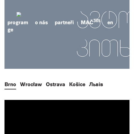
365
program
o nás
partneři
MAČ
en
ge
Brno
Wrocław
Ostrava
Košice
Львів