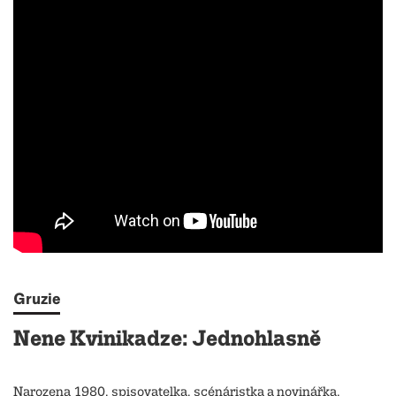
Gruzie
Nene Kvinikadze: Jednohlasně
Narozena 1980, spisovatelka, scénáristka a novinářka.