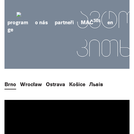
365
program
o nás
partneři
MAČ
en
ge
Brno
Wrocław
Ostrava
Košice
Львів