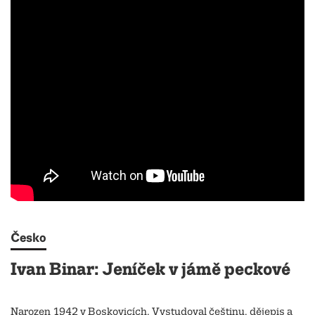
Česko
Ivan Binar: Jeníček v jámě peckové
Narozen 1942 v Boskovicích. Vystudoval češtinu, dějepis a