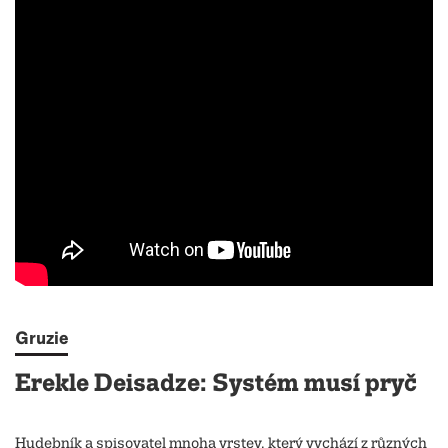
Gruzie
Erekle Deisadze: Systém musí pryč
Hudebník a spisovatel mnoha vrstev, který vychází z různých