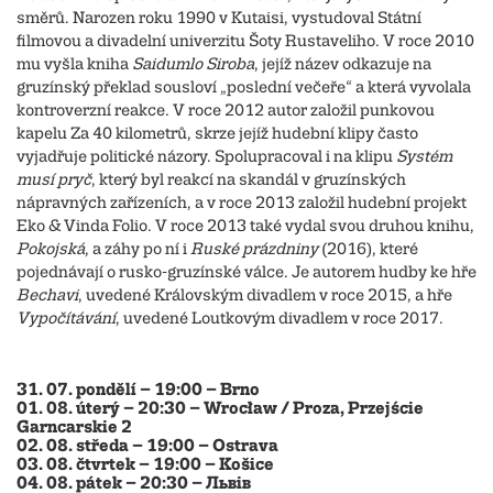
směrů. Narozen roku 1990 v Kutaisi, vystudoval Státní
filmovou a divadelní univerzitu Šoty Rustaveliho. V roce 2010
mu vyšla kniha
Saidumlo Siroba
, jejíž název odkazuje na
gruzínský překlad sousloví „poslední večeře“ a která vyvolala
kontroverzní reakce. V roce 2012 autor založil punkovou
kapelu Za 40 kilometrů, skrze jejíž hudební klipy často
vyjadřuje politické názory. Spolupracoval i na klipu
Systém
musí pryč
, který byl reakcí na skandál v gruzínských
nápravných zařízeních, a v roce 2013 založil hudební projekt
Eko & Vinda Folio. V roce 2013 také vydal svou druhou knihu,
Pokojská
, a záhy po ní i
Ruské prázdniny
(2016), které
pojednávají o rusko-gruzínské válce. Je autorem hudby ke hře
Bechavi
, uvedené Královským divadlem v roce 2015, a hře
Vypočítávání
, uvedené Loutkovým divadlem v roce 2017.
31. 07. pondělí – 19:00 – Brno
01. 08. úterý – 20:30 – Wrocław / Proza, Przejście
Garncarskie 2
02. 08. středa – 19:00 – Ostrava
03. 08. čtvrtek – 19:00 – Košice
04. 08. pátek – 20:30 – Львів