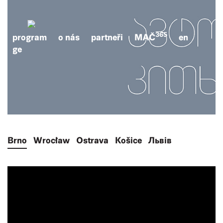
365
program
o nás
partneři
MAČ
en
ge
Brno
Wrocław
Ostrava
Košice
Львів