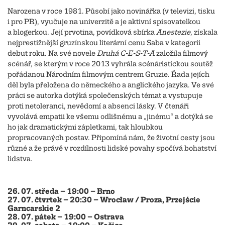
Narozena v roce 1981. Působí jako novinářka (v televizi, tisku
i pro PR), vyučuje na univerzitě a je aktivní spisovatelkou
a blogerkou. Její prvotina, povídková sbírka
Anestezie
, získala
nejprestižnější gruzínskou literární cenu Saba v kategorii
debut roku. Na své novele
Druhá C-E-S-T-
A
založila filmový
scénář, se kterým v roce 2013 vyhrála scénáristickou soutěž
pořádanou Národním filmovým centrem Gruzie. Řada jejích
děl byla přeložena do německého a anglického jazyka. Ve své
práci se autorka dotýká společenských témat a vystupuje
proti netoleranci, nevědomí a absenci lásky. V čtenáři
vyvolává empatii ke všemu odlišnému a „jinému“ a dotýká se
ho jak dramatickými zápletkami, tak hloubkou
propracovaných postav. Připomíná nám, že životní cesty jsou
různé a že právě v rozdílnosti lidské povahy spočívá bohatství
lidstva.
26. 07. středa – 19:00 – Brno
27. 07. čtvrtek – 20:30 – Wrocław / Proza, ​Przejście
Garncarskie 2
28. 07. pátek – 19:00 – Ostrava