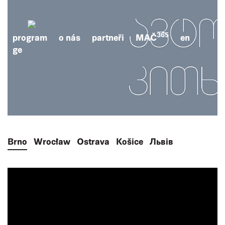
365
program
o nás
partneři
MAČ
en
ge
Brno
Wrocław
Ostrava
Košice
Львів