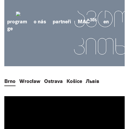
365
program
o nás
partneři
MAČ
en
ge
Brno
Wrocław
Ostrava
Košice
Львів