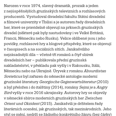
Narozen v roce 1974, slavný dramatik, prozaik a jeden
z nejúspěšnějších gruzínských televizních a rozhlasových
producentů. Vystudoval divadelní fakultu Státní divadelní
a filmové univerzity v Tbilisi a je autorem řady divadelních
her, které se pravidelně objevují na prknech gruzínských
divadel (některé pak byly nastudovány i ve Velké Británii,
Francii, Německu nebo Rusku). Velice oblíbené jsou i jeho
povídky, rozhlasové hry a blogové příspěvky, které se objevují
v časopisech a na sociálních sítích. Janikašviliho
nejzásadnější díla – včetně tří románů a čtyř sbírek
divadelních her – publikovala přední gruzínská
nakladatelství, v překladu pak vyšly i v Rakousku, Itálii,
Německu nebo na Ukrajině. Úryvek z románu
Absurdistan
Sovieticus
byl zařazen do německé antologie moderní
gruzínské literatury
Georgische Gegenwartsliteratur
(2010)
a byl přeložen i do italštiny (2014), romány
Sejmi je
a
Angry
Bird
vyšly v roce 2016 ukrajinsky. Autorovy hry se objevily
v německé sbírce moderních gruzínských her
Zwischen
Orient und Okzident
(2015). Janikašvili je držitelem řady
literárních ocenění, jak gruzínských, tak mezinárodních. Jeho
styl se mění, nedrží se žádného konkrétního žánru (bez čárky)